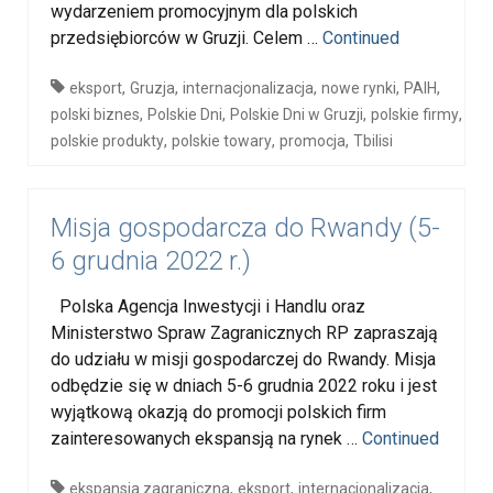
wydarzeniem promocyjnym dla polskich
przedsiębiorców w Gruzji. Celem …
Continued
,
,
,
,
,
eksport
Gruzja
internacjonalizacja
nowe rynki
PAIH
,
,
,
,
polski biznes
Polskie Dni
Polskie Dni w Gruzji
polskie firmy
,
,
,
polskie produkty
polskie towary
promocja
Tbilisi
Misja gospodarcza do Rwandy (5-
6 grudnia 2022 r.)
Polska Agencja Inwestycji i Handlu oraz
Ministerstwo Spraw Zagranicznych RP zapraszają
do udziału w misji gospodarczej do Rwandy. Misja
odbędzie się w dniach 5-6 grudnia 2022 roku i jest
wyjątkową okazją do promocji polskich firm
zainteresowanych ekspansją na rynek …
Continued
,
,
,
ekspansja zagraniczna
eksport
internacjonalizacja