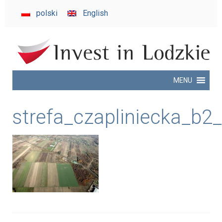
invest
polski
English
in
Lodzkie
MENU
strefa_czapliniecka_b2_