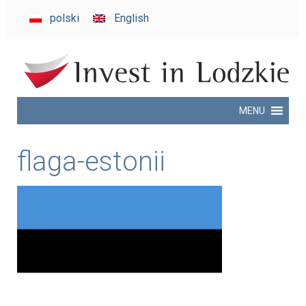
invest
polski
English
in
Lodzkie
MENU
flaga-estonii