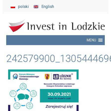
invest
polski
English
in
Lodzkie
MENU
242579900_130544469